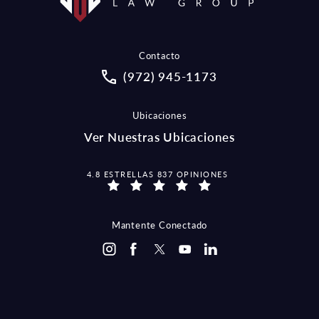
Contacto
Call McCraw Law Group on the pho
(972) 945-1173
Ubicaciones
Ver Nuestras Ubicaciones
MCCRAW LAW GROUP OPINIONES:
4.8 ESTRELLAS 837 OPINIONES
Mantente Conectado