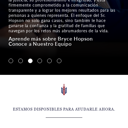
enfoque. Gloria es fundamental en cuanto a promover
una visión común de proteger y servir a nuestros
clientes, familias y comunidades con integridad,
empatía y compasión.
Aprende más sobre Glorio Campos
Conoce a Nuestro Equipo
Navigate to Lin McCraw tab
Navigate to Charlie Ginn tab
Navigate to Bryce Hopson tab
Navigate to Gloria Campos tab
Navigate to Ian Kalis tab
Navigate to Thompson Du tab
ESTAMOS DISPONIBLES PARA AYUDARLE AHORA.
Contacte a nuestros abogados de