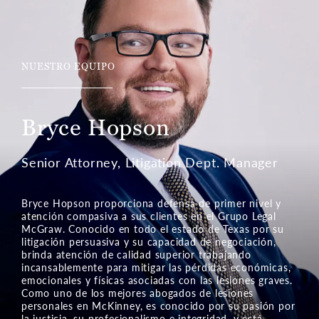
NUESTRO EQUIPO
Gloria Campos
Directora Ejecutiva de Operaciones y
Administradora de la Firma
Gloria Campos aporta liderazgo y un profundo
compromiso con la justicia, el cual imparte a la
dirección y a servir a los clientes en el Grupo Legal
McCraw en McKinney, Texas. Gloria fomenta una
cultura de confianza y empoderamiento con una
enorme pasión por ayudar a sus semejantes. Está
dedicada a mantener un equipo cohesivo,
representando a los clientes con incomparable vigor y