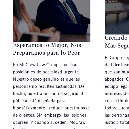
Creando
Esperamos lo Mejor, Nos
Más Seg
Preparamos para lo Peor
El Grupo Le
En McCraw Law Group, nuestra
de talentoso
posición es de necesidad urgente.
que son mu
Nuestro deseo genuino es que las
abogados. C
personas no resulten lastimadas. De
equipo legal
hecho, nuestra misión de seguridad
intereses d
pública está diseñada para –
con el fin d
hipotéticamente– reducir nuestra base
todos. Luch
de clientes. Sin embargo, las lesiones
las persona
ocurren. Y cuando suceden, McCraw
justicia tot
Law Group está cuidadosamente
iniciativas,
diseñado para proporcionar un
Estamos aqu