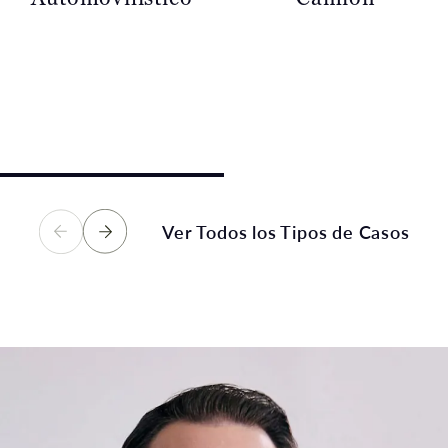
Una colisión vehicular
Una colisión con un
puede dejar a personas
camión comercial a
inocentes sufriendo dolor
menudo ocasiona lesiones
intenso, pérdidas
graves, catastróficas o
financieras y un futuro
fatales. Las víctimas de
incierto. Estamos aquí
esos accidentes merecen
para ayudar.
plena indemnización.
Ver Todos los Tipos de Casos
Ver Tipos de Casos
Ver Tipos de Casos