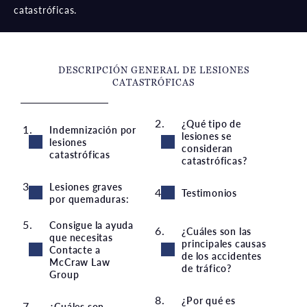
catastróficas.
DESCRIPCIÓN GENERAL DE LESIONES
CATASTRÓFICAS
¿Qué tipo de
Indemnización por
lesiones se
lesiones
consideran
catastróficas
catastróficas?
Lesiones graves
Testimonios
por quemaduras:
Consigue la ayuda
¿Cuáles son las
que necesitas
principales causas
Contacte a
de los accidentes
McCraw Law
de tráfico?
Group
¿Por qué es
¿Cuáles son