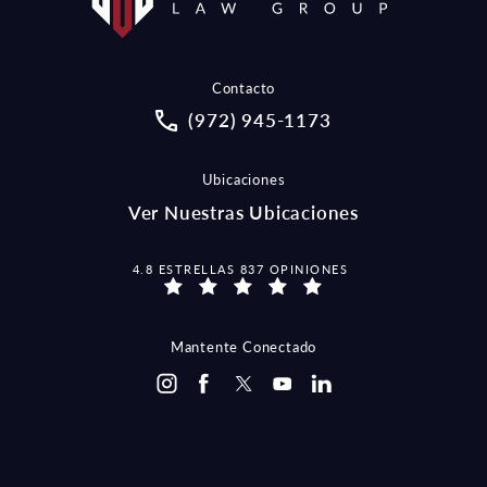
Contacto
Call McCraw Law Group on the pho
(972) 945-1173
Ubicaciones
Ver Nuestras Ubicaciones
MCCRAW LAW GROUP OPINIONES:
4.8 ESTRELLAS 837 OPINIONES
Mantente Conectado