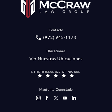
Contacto
Call McCraw Law Group on the pho
(972) 945-1173
Ubicaciones
Ver Nuestras Ubicaciones
MCCRAW LAW GROUP OPINIONES:
4.8 ESTRELLAS 837 OPINIONES
Mantente Conectado