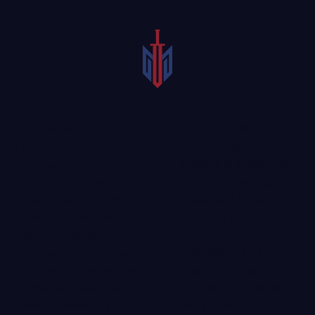
Si usted sufrió una
Una lesión catastrófica
lesión catastrófica
a menudo ocurre sin
debido a la negligencia
previo aviso, pero aún
de otra persona, es
puede dejar un impacto
posible que tenga
duradero en la vida de la
derecho a una
víctima, así como en la
indemnización,
vida de sus seres
consultando a un
queridos. Los miembros
abogado con experiencia
de la familia e incluso los
en lesiones personales
amigos cercanos pueden
podrá ayudarle. Usted
terminar asumiendo el