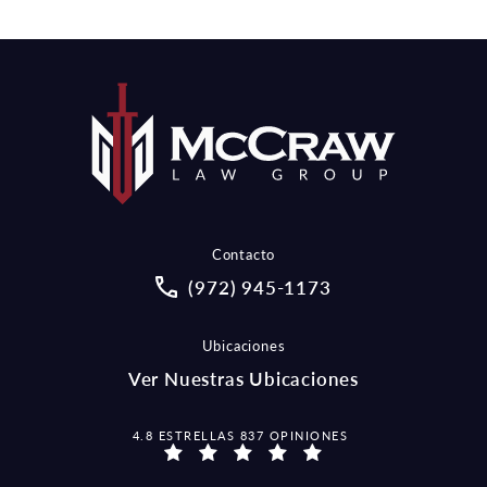
Contacto
Call McCraw Law Group on the pho
(972) 945-1173
Ubicaciones
Ver Nuestras Ubicaciones
MCCRAW LAW GROUP OPINIONES:
4.8 ESTRELLAS 837 OPINIONES