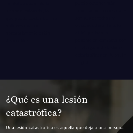
puede obtener más
rol del cuidador de la
información sobre cuáles
persona lesionada, lo
son sus derechos y
que puede costar tiempo
opciones durante este
y dinero que no
difícil período, al
necesariamente están
ponerse en contacto con
disponibles.
un abogado de lesiones
catastróficas en Allen.
In
English
.
¿Qué es una lesión
catastrófica?
Una lesión catastrófica es aquella que deja a una persona