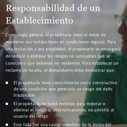
Responsabilidad de un
Establecimiento
Como regla general, el propietario tiene el deber de
mantener sus instalaciones en condiciones seguras. Para
una invitación a esa propiedad, el propietario se encargaría
de reducir o eliminar los riesgos no razonables que se
conocen o que deberían ser evidentes. Para establecer un
reclamo de locales, el demandante debe demostrar que:
El propietario tenía conocimiento real o constructivo
de una condición que generaría un riesgo del daño
irrazonable
El propietario no tomó medidas para mejorar o
eliminar el riesgo o, alternativamente, no advirtió al
usuario del riesgo
Esta falla fue una causa inmediata de la lesión del