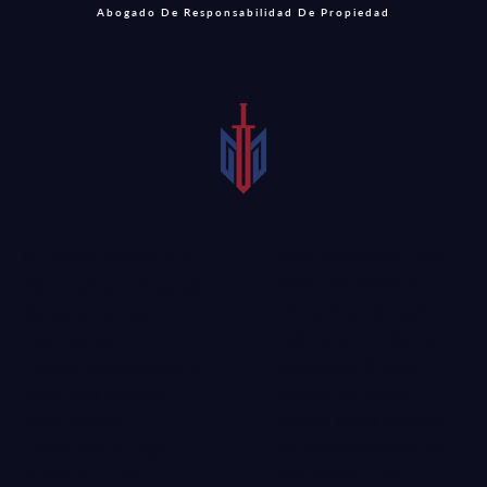
Abogado De Responsabilidad De Propiedad
Afortunadamente, hay
Muchos residentes de
ayuda disponible en la
Allen realizan sus tareas
forma de un
abogado
diarias sin pensar en
calificado
en lesiones
ellos mismos.
personales. Si usted o
Desafortunadamente, a
alguien que usted
veces esos viajes de
conoce sufrió lesiones
rutina pueden
en las instalaciones de
convertirse en algo
otra persona, un
menos que rutina