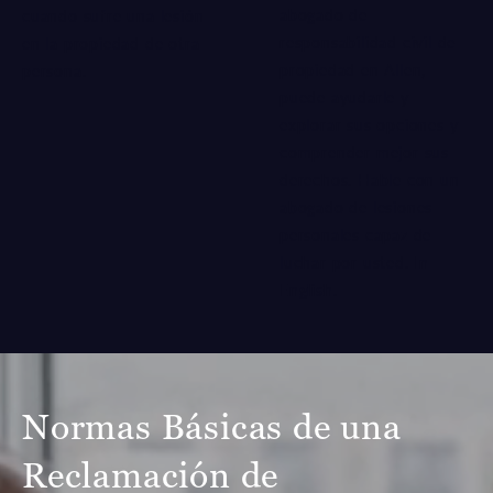
abogado de
cuando sufre una lesión
responsabilidad civil de
en la propiedad de otra
propiedad en Allen,
persona.
puede ayudarle y
explorar sus opciones y
comprender mejor sus
derechos. Hable con un
abogado de lesiones
personales capaz de
luchar por usted.
In
English
.
Normas Básicas de una
Reclamación de