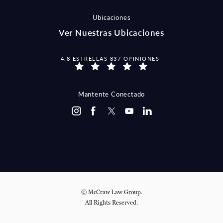
Ubicaciones
Ver Nuestras Ubicaciones
MCCRAW LAW GROUP OPINIONES:
4.8 ESTRELLAS 837 OPINIONES
Mantente Conectado
© McCraw Law Group.
All Rights Reserved.