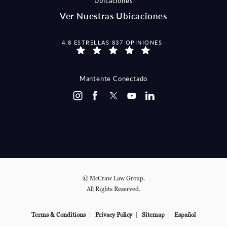
Ubicaciones
Ver Nuestras Ubicaciones
MCCRAW LAW GROUP OPINIONES:
4.8 ESTRELLAS 837 OPINIONES
Mantente Conectado
© McCraw Law Group.
All Rights Reserved.
Terms & Conditions
Privacy Policy
Sitemap
Español