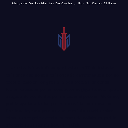
Abogado De Accidentes De Coche
Por No Ceder El Paso
Las estadísticas indican que hasta el 40% de todas las
colisiones que no son colisiones de carreteras son por no
ceder el paso en los giros a la izquierda. Si los daños
fueron causados por un conductor negligente, sepa que un
abogado de accidentes por no ceder el paso en McKinney
podría ayudar a luchar por su merecida compensación.
Continúe leyendo para obtener más información sobre
cómo un
abogado experto
en casos de colisiones podría
ofrecerle su asistencia hoy.
In English
.