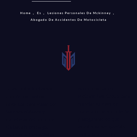
Home
Es
Lesiones Personales De Mckinney
Abogado De Accidentes De Motocicleta
Puede confiar en
Las motocicletas son
McCraw Law Group para
uno de los medios
manejar su caso de
favoritos para viajar por
manera firme y eficiente
las comunidades y
y asegurarse de que
carreteras del norte de
usted o su ser querido
Dallas, sin embargo,
reciba la atención
muchos automovilistas