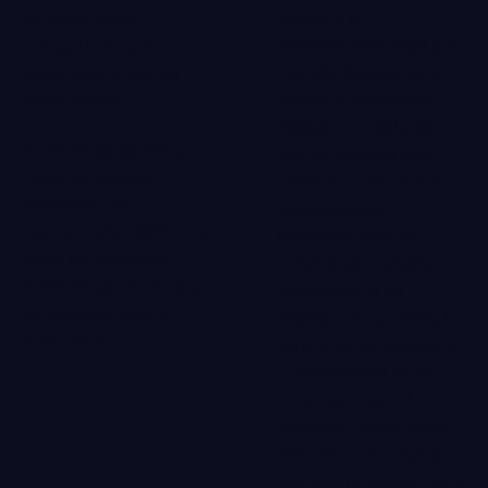
médica y la
no saben cómo
representación legal que
compartir el camino de
necesita después de un
forma segura con los
accidente devastador.
motociclistas.
Póngase en contacto
Nuestros abogados para
con un abogado para
casos de lesiones
casos de accidentes de
personales han
motocicleta de
representado hábilmente
McKinney sobre su
casos de lesiones de
reclamo por lesiones
motocicletas en el norte
personales. Si un
de Texas por más de
miembro de la familia ha
veinte años.
muerto en un accidente
y dependiendo de las
circunstancias del
accidente, puede tener
derecho a un reclamo
por muerte injusta con la