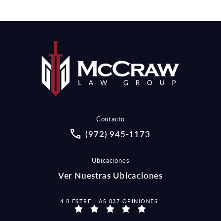
Contacto
Call McCraw Law Group on the pho
(972) 945-1173
Ubicaciones
Ver Nuestras Ubicaciones
MCCRAW LAW GROUP OPINIONES:
4.8 ESTRELLAS 837 OPINIONES