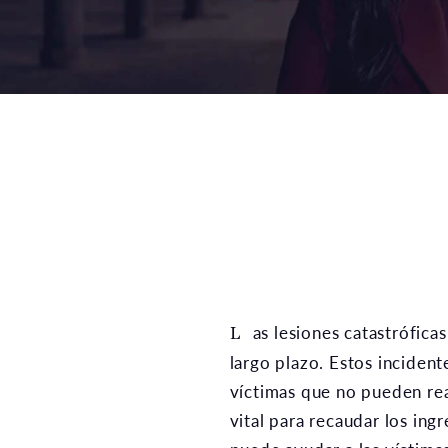
Las lesiones catastróficas son eventos que cambian la vida y pueden dar lugar a recuperaciones complejas a
largo plazo. Estos incident
víctimas que no pueden re
vital para recaudar los in