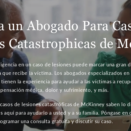
a un Abogado Para Cas
s Catastrophicas de 
igencia en un caso de lesiones puede marcar una gran di
 que recibe la víctima. Los abogados especializados en 
enen la experiencia para ayudar a las víctimas a recupe
mpensación médica, dolor y sufrimiento, y más.
asos de lesiones catastróficas de McKinney saben lo di
s aquí para ayudarlo a usted y a su familia. Póngase e
gramar una consulta gratuita y discutir su caso.