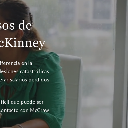
os de
McKinney
ferencia en la
lesiones catastróficas
rar salarios perdidos
fícil que puede ser
n contacto con McCraw