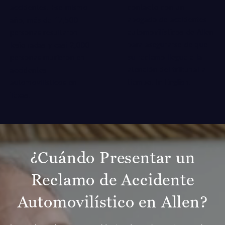
contacto con un
accidentes. Ese mismo
abogado de accidentes
año, más de 17,500
automovilísticos de Allen
personas resultaron
para asegurarse de que
lesionadas y casi 2,000
su reclamo llegue a la
personas murieron en
atención del tribunal a
accidentes
tiempo.
In English.
automovilísticos en
Texas.
¿Cuándo Presentar un
Reclamo de Accidente
Automovilístico en Allen?