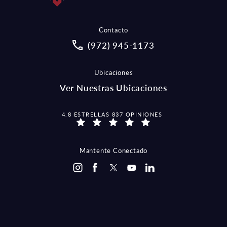
Contacto
Call McCraw Law Group on the pho
(972) 945-1173
Ubicaciones
Ver Nuestras Ubicaciones
MCCRAW LAW GROUP OPINIONES:
4.8 ESTRELLAS 837 OPINIONES
Mantente Conectado