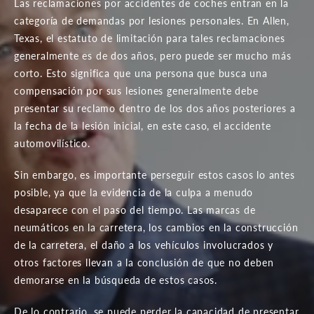
Las reclamaciones por accidentes de coches entran en la
categoría de demandas por lesiones personales. En Allen,
Texas, el estatuto de limitación para tales reclamaciones
generalmente es de dos años, pero puede ser mucho más
corto. Esto significa que una persona que busca una
compensación por sus lesiones generalmente debe
presentar su reclamo dentro de los dos años posteriores a
la fecha de la lesión inicial, en este caso, el accidente
automovilístico.
Sin embargo, es importante perseguir estos casos lo antes
posible, ya que la evidencia de la culpa a menudo
desaparece con el paso del tiempo. Las marcas de
neumáticos en la carretera, los cambios en la construcción
de la carretera, el daño a los vehículos involucrados y
otros factores llevan a la conclusión de que no deben
demorarse en la búsqueda de estos casos.
De lo contrario, se puede perder la capacidad de presentar