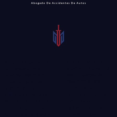
Abogado De Accidentes De Autos
Si tuvo un accidente
Según el Departamento
automovilístico, no está
de Transporte, en el
solo. Un
abogado de
2016 los residentes de
lesiones personales con
Texas manejaron casi
experiencia
puede
262 mil millones de
ayudarlo a buscar una
millas. Con números de
compensación
kilometraje tan altos, no
significativa por sus
debería sorprender que
lesiones. Póngase en
también ocurran grandes