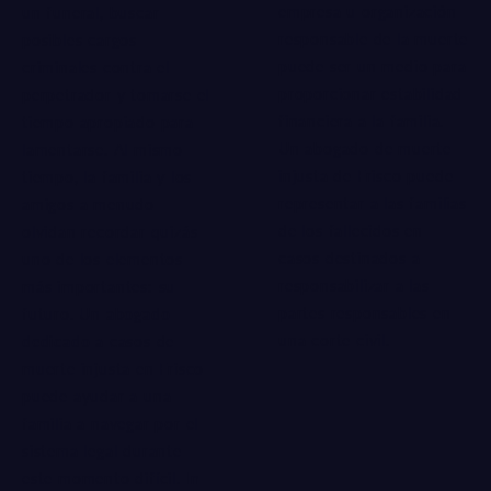
empresa u organización
un funeral, buscar
responsable de la muerte
posibles cargos
puede ser un medio para
criminales contra el
proporcionar estabilidad
perpetrador y tomarse el
financiera a la familia.
tiempo apropiado para
Un abogado de muerte
lamentarse. Al mismo
injusta de Frisco puede
tiempo, la familia y los
representar a las familias
amigos a menudo
de los fallecidos en
olvidan recordar quizás
casos destinados a
uno de los elementos
responsabilizar a las
más importantes: su
partes responsables en
futuro. Un
abogado
una corte civil.
dedicado
a casos de
muerte injusta en Frisco
puede ayudar a una
familia a navegar por el
sistema legal durante
este momento difícil.
In