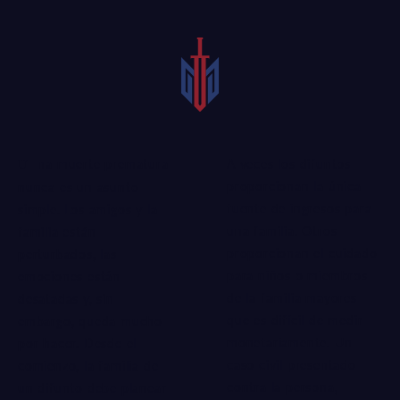
A veces los difuntos
Una muerte prematura
proporcionan la única
nunca es un asunto
fuente de ingresos para
simple. Los amigos y la
una familia. Otros
familia están
proporcionan el cuidado
perturbados, las
para niños o miembros
emociones están
de la familia mayores
desatadas y, sin
que es difícil de medir
embargo, queda mucho
monetariamente. Un
por hacer. Desde el
caso civil presentado
comienzo, la familia de
contra la persona,
un difunto debe planear