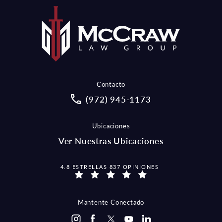
Contacto
Call McCraw Law Group on the pho
(972) 945-1173
Ubicaciones
Ver Nuestras Ubicaciones
MCCRAW LAW GROUP OPINIONES:
4.8 ESTRELLAS 837 OPINIONES
Mantente Conectado