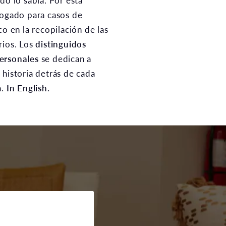
do lo sabía. Por esta
bogado para casos de
co en la recopilación de las
rios. Los
distinguidos
ersonales
se dedican a
 historia detrás de cada
a.
In English.