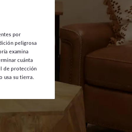
entes por
dición peligrosa
oría examina
erminar cuánta
el de protección
 usa su tierra.