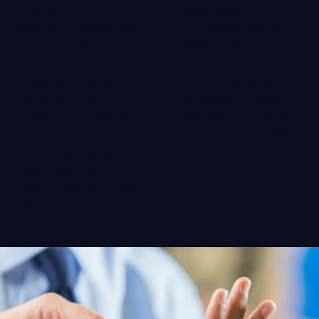
demandados
propiedad de otra
correspondientes para
persona, el resultado del
obtener una
caso puede cambiar
indemnización. Hable
considerablemente.
con un
abogado experto
Incluso las situaciones
en casos de lesiones
más obvias en las que un
personales, y tenga la
propietario es negligente
seguridad de que está en
en el mantenimiento de
buenas manos.
su propiedad pueden
quedar exento si la
persona lesionada estaba
traspasando.