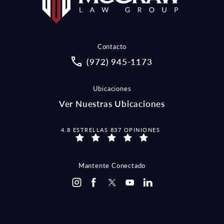
Contacto
Call McCraw Law Group on the pho
(972) 945-1173
Ubicaciones
Ver Nuestras Ubicaciones
MCCRAW LAW GROUP OPINIONES:
4.8 ESTRELLAS 837 OPINIONES
Mantente Conectado