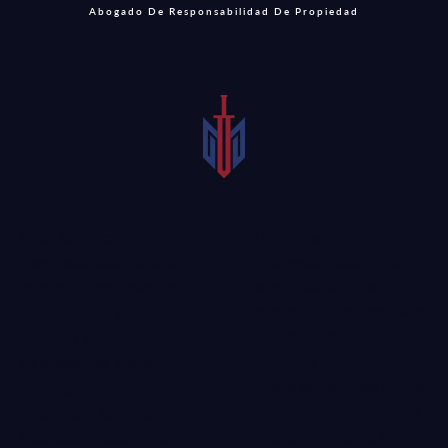
Abogado De Responsabilidad De Propiedad
Un abogado de
Las lesiones de
responsabilidad de la
responsabilidad de una
propiedad de Frisco
propiedad son lesiones
puede trabajar con usted
que personas sufren
para determinar sus
mientras se encuentran
derechos legales
en propiedad ajena. Sin
mientras visita los bienes
embargo, dependiendo
de otra persona y podrá
de por qué la persona
ayudar a buscar a los
lesionada estaba en la