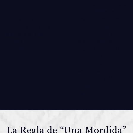
compensación monetaria
daños físicos, sino
merecida. Nuestros
también daños
abogados compasivos
psicológicos y
para casos de lesiones
financieros. Por suerte,
podrían luchar a su
la ley está de su lado
nombre. Hable con un
después de una
abogado comprometido
mordedura de animal.
en casos de lesiones
personales para obtener
mas información sobre
cómo buscar justicia
para sus lesiones.
In
English
.
La Regla de “Una Mordida”