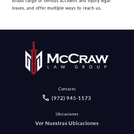
broad range of serious accident and injury legal
issues, and offer multiple ways to reach us.
Contacto
Call McCraw Law Group on the pho
(972) 945-1173
Ubicaciones
Ver Nuestras Ubicaciones