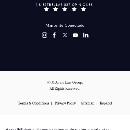
MCCRAW LAW GROUP OPINIONES:
4.8 ESTRELLAS 837 OPINIONES
Mantente Conectado
© McCraw Law Group.
All Rights Reserved.
Terms & Conditions
Privacy Policy
Sitemap
Español
Accesibilidad:
si tienes problemas de visión o algún otro