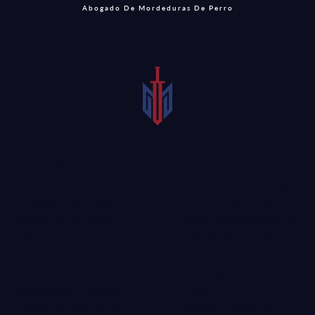
Abogado De Mordeduras De Perro
Si sufrió lesiones debido
Las víctimas de
a una mordedura de un
mordeduras de perro en
perro, es posible que
el Condado de Collin
pueda responsabilizar al
pueden sufrir heridas y
propietario del animal.
lesiones graves después
Un abogado de
de un ataque de perro.
mordeduras de perro del
Las víctimas de
Condado de Collin lo
mordeduras de perros a
ayudará a buscar la
menudo no solo sufren