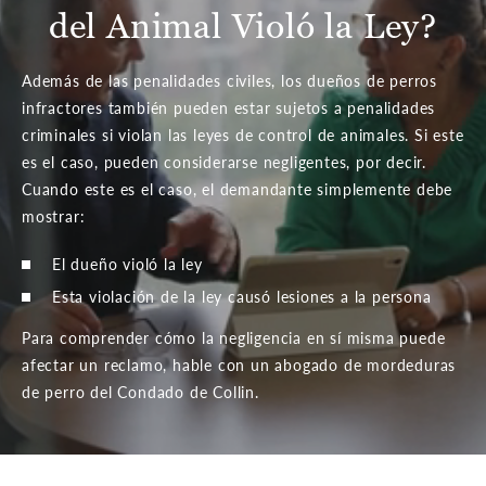
del Animal Violó la Ley?
Además de las penalidades civiles, los dueños de perros
infractores también pueden estar sujetos a penalidades
criminales si violan las leyes de control de animales. Si este
es el caso, pueden considerarse negligentes, por decir.
Cuando este es el caso, el demandante simplemente debe
mostrar:
El dueño violó la ley
Esta violación de la ley causó lesiones a la persona
Para comprender cómo la negligencia en sí misma puede
afectar un reclamo, hable con un abogado de mordeduras
de perro del Condado de Collin.