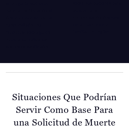
sobre sus opciones para
se pregunte qué debe
obtener una
hacer a continuación si
compensación después
descubre que se podría
de la muerte de un
haber evitado una
familiar.
In English
.
muerte, si solo alguien
hubiera cumplido con
sus responsabilidades.
Situaciones Que Podrían
Servir Como
Base Para
una Solicitud de Muerte