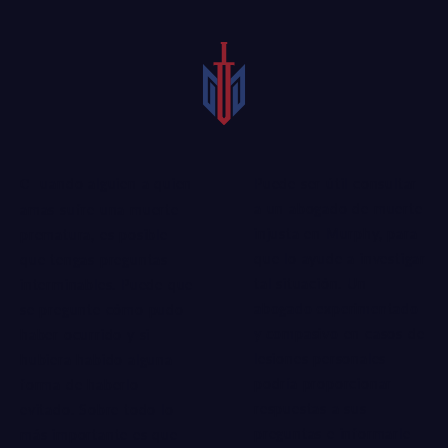
Puede ser útil consultar
Cuando alguien a quien
a un abogado de muerte
amas sufre una muerte
injusta en Murphy, para
prematura, es posible
que lo ayude a investigar
que tengas preguntas
tal situación. Un
interminables. Puede que
abogado experimentado
se pregunte cómo pudo
y compasivo
en casos de
haber ocurrido y si
lesiones personales
hubiera habido alguna
podría proporcionar
forma de haberlo
respuestas a sus
evitado. Sobre todo lo
preguntas e informarle
más importante es que