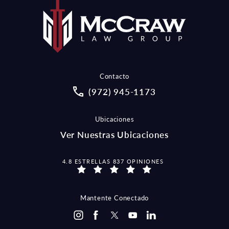
Contacto
Call McCraw Law Group on the pho
(972) 945-1173
Ubicaciones
Ver Nuestras Ubicaciones
MCCRAW LAW GROUP OPINIONES:
4.8 ESTRELLAS 837 OPINIONES
Mantente Conectado