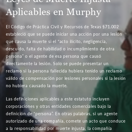
Aplicables en Murphy
El Código de Práctica Civil y Recursos de Texas §71.002
estableció que se puede iniciar una acción por una lesión
que causa la muerte si el “acto ilícito, negligencia,
descuido, falta de habilidad o incumplimiento de otra
persona” o el agente de esa persona que causó
directamente la lesión. Solo se puede presentar un
reclamo si la persona fallecida hubiera tenido un reclamo
válido de compensación por lesiones personales si la lesión
no hubiera causado la muerte.
Las definiciones aplicables a este estatuto incluyen
corporaciones y otras entidades comerciales bajo la
definición de “persona”. En otras palabras, si un agente
autorizado de una compañía, comete un acto que conduce
a la responsabilidad por muerte injusta, la compañía