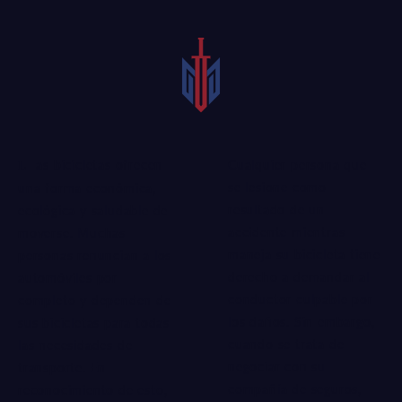
Cualquier persona que
Las bicicletas ofrecen
se lesione como
una forma económica,
resultado de un
ecológica y saludable de
accidente mientras
moverse. Muchas
maneja su bicicleta tiene
personas renuncian a los
derecho a demandar al
automóviles por
conductor culpable por
completo y dependen de
los daños. Sin embargo,
sus bicicletas para todas
cuando se trata de
las necesidades de
negociar con su
transporte. En
compañía de seguros,
reconocimiento de esto,