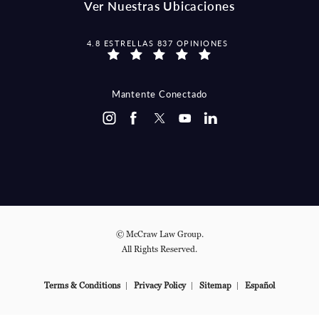
Ver Nuestras Ubicaciones
MCCRAW LAW GROUP OPINIONES:
4.8 ESTRELLAS 837 OPINIONES
Mantente Conectado
© McCraw Law Group.
All Rights Reserved.
Terms & Conditions
Privacy Policy
Sitemap
Español