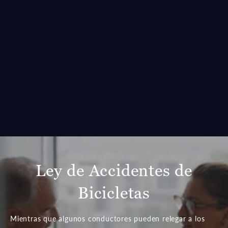
puede beneficiarse de la
los ciclistas gozan de las
ayuda legal de un
mismas protecciones
abogado de accidentes
legales y tienen las
de bicicleta de Plano.
mismas
Hable con un distinguido
responsabilidades bajo la
abogado de lesiones
ley que los demás
personales tan pronto
conductores en la via.
como sea posible.
In
English
.
Ley de Accidentes de
Bicicletas
Mientras que algunos conductores pueden relegar a los