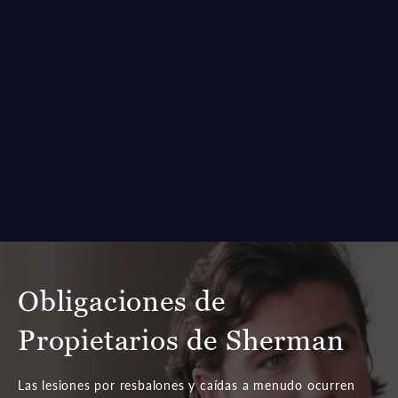
con un abogado
dueño de la propiedad.
calificado podría
Cuando ese sea el caso,
ayudarle a establecer
un abogado de
fallas, y recibir la
resbalones y caídas en
compensación que usted
Sherman trabajará con
se merece.
In English
.
usted para encontrar
una compensación para
cubrir por daños
ocasionados.
Obligaciones de
Propietarios de Sherman
Las lesiones por resbalones y caídas a menudo ocurren