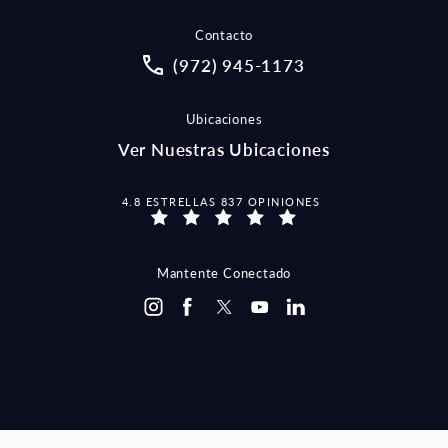
Contacto
Call McCraw Law Group on the pho
(972) 945-1173
Ubicaciones
Ver Nuestras Ubicaciones
MCCRAW LAW GROUP OPINIONES:
4.8 ESTRELLAS 837 OPINIONES
Mantente Conectado