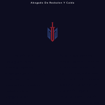
Abogado De Resbalon Y Caida
Aunque sus lesiones
Un resbalón y/o una
podrán parecer menores
caída grave pueden
al principio, pueden ser
provocar lesiones
significativas, dolorosas,
devastadoras. A menudo,
y permanentes. Conozca
un accidente de
sus derechos de ejercer
resbalones y caídas es
una acción legal y
causado por la
reclamar indemnización
negligencia del
por sus lesiones. Trabajar
propietario, o por el