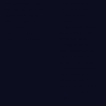
de las lesiones, las
vehículo puede causar
facturas médicas y el
lesiones, algunos de los
tiempo perdido en el
cuales pueden causar
trabajo, hable con un
daños permanentes o no
abogado de accidentes
hacer daño
automovilísticos en
aparentemente y
Wylie que pueda
aparecer tiempo después
encargarse de los
del accidente.
asuntos legales en su
nombre. Nuestros
abogados especializados
en casos de lesiones
personales podrían
ayudarlo a obtener la
compensación a la que
puede tener derecho.
In
English
.