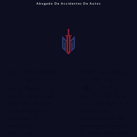
Abogado De Accidentes De Autos
Aquellos que resultaron
Nadie planea lesionarse
lesionados por la
en un accidente
negligencia de otros
automovilístico, pero a
pueden ser elegibles para
veces la vida de alguien
una compensación. Si le
puede verse afectada
preocupan las
por un conductor
negociaciones con las
descuidado. Un
compañías de seguros,
conductor que se
los efectos a largo plazo
estrella contra otro