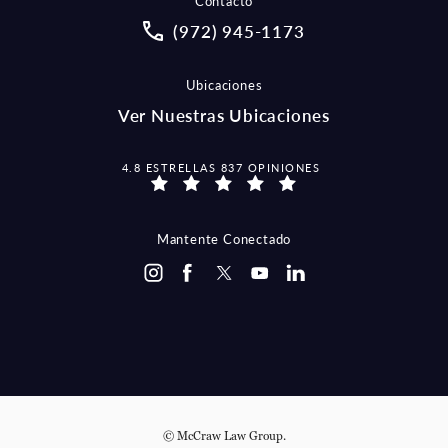
Contacto
Call McCraw Law Group on the pho
(972) 945-1173
Ubicaciones
Ver Nuestras Ubicaciones
MCCRAW LAW GROUP OPINIONES:
4.8 ESTRELLAS 837 OPINIONES
Mantente Conectado
© McCraw Law Group.