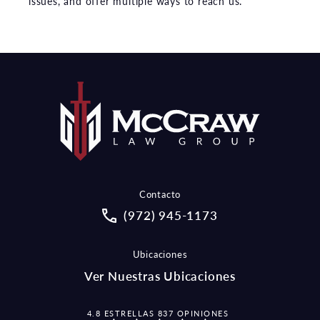
issues, and offer multiple ways to reach us.
Contacto
Call McCraw Law Group on the pho
(972) 945-1173
Ubicaciones
Ver Nuestras Ubicaciones
MCCRAW LAW GROUP OPINIONES:
4.8 ESTRELLAS 837 OPINIONES