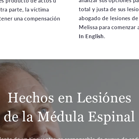
analizar sus opciones p
es producto de actos u
total y justa de sus les
ra parte, la víctima
abogado de lesiones de 
btener una compensación
Melissa para comenzar a
In English
.
Hechos en Lesiónes
de la Médula Espinal