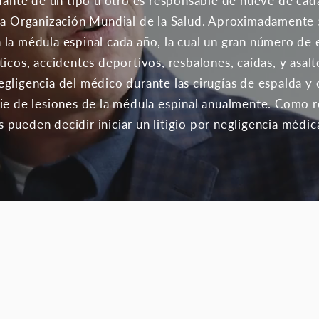
dante de un tipo u otro es responsable de nueve de cada
 la Organización Mundial de la Salud. Aproximadamente
la médula espinal cada año, la cual un gran número de 
icos, accidentes deportivos, resbalones, caídas, y asalto
gligencia del médico durante las cirugías de espalda y 
ie de lesiones de la médula espinal anualmente. Como r
pueden decidir iniciar un litigio por negligencia médica