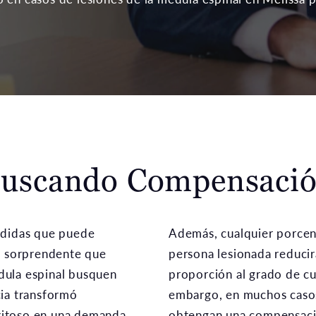
uscando Compensaci
rdidas que puede
Además, cualquier porcent
es sorprendente que
persona lesionada reducir
dula espinal busquen
proporción al grado de cul
cia transformó
embargo, en muchos casos
xitoso en una demanda
obtengan una compensació