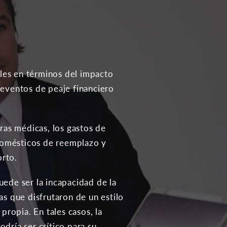
bles en términos del impacto
 eventos de peaje financiero
as médicas, los gastos de
 domésticos de reemplazo y
orto.
uede ser la incapacidad de la
as que disfrutaron de un estilo
ropia. En tales casos, la
dría ser crítico para su