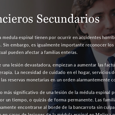
ncieros Secundarios
la medula espinal tienen por ocurrir en accidentes horri
as. Sin embargo, es igualmente importante reconocer los
ual pueden afectar a familias enteras.
una lesión devastadora, empiezan a aumentar las factur
 terapia. La necesidad de cuidado en el hogar, servicios
 las reservas monetarias en un orden alarmantemente c
 más significativo de una lesión de la médula espinal p
por un tiempo, o quizás de forma permanente. Las famili
ente encontrarse al borde de la bancarrota sin culpa p
 en casos de lesiones de la médula espinal en Melissa po