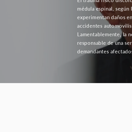
El trauma físico discor
médula espinal, según
experimentan daños en 
accidentes automovilíst
Lamentablemente, la ne
responsable de una ser
demandantes afectados 