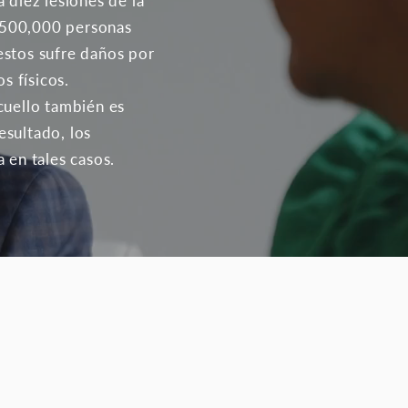
 diez lesiones de la
 500,000 personas
estos sufre daños por
s físicos.
cuello también es
esultado, los
 en tales casos.