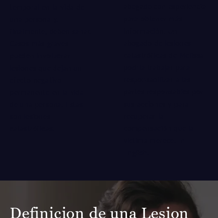
abogado con experiencia
temporal en la vida de
para obtener más
una persona y,
información. Un
finalmente, deben sanar.
abogado de lesiones
Casos más graves
catastróficas de Melissa
pueden involucrar
podría trabajar para
lesiones que dejan un
responsabilizar a las
efecto negativo
partes responsables por
permanente en la vida
sus acciones y para
de una persona. Estas
recuperar la
son lesiones
compensación que la
catastróficas.
víctima merece.
In
English
.
Definicion de una Lesion