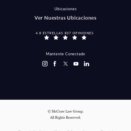
Ubicaciones
Ver Nuestras Ubicaciones
MCCRAW LAW GROUP OPINIONES:
4.8 ESTRELLAS 837 OPINIONES
Mantente Conectado
© McCraw Law Group.
All Rights Reserved.