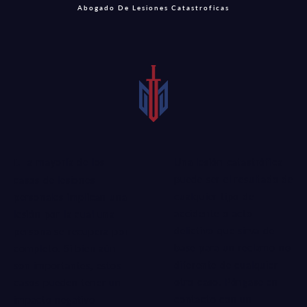
Abogado De Lesiones Catastroficas
Una lesión catastrófica
La mayoría de los
puede ser el resultado de
casos de lesiones
cualquier tipo de
personales implican una
accidente o acto
lesión por la cual una
delictivo que sirva de
persona se recupera por
base para un reclamo no
completo. Si bien aún
diferente de cualquier
son importantes, estos
otro caso. Póngase en
casos pueden tener un
contacto con un
impacto negativo